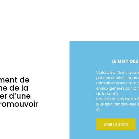
LE MOT DE
Voilà déjà 10ans que l
ment de
publics et privés nous 
formation spécifique, 
ne de la
enjeux générés par la 
er d’une
de la santé.
Nous avons répondu à 
promouvoir
pluridisciplinaire, des
et…
VOIR LA SUITE