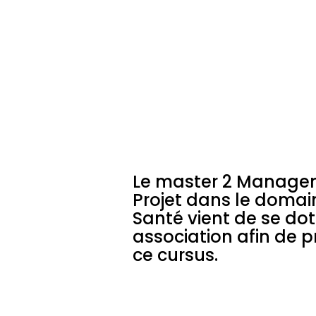
le
domaine
de
la
santé
LIRE
LA
SUITE
Le master 2 Manage
Projet dans le domai
Santé vient de se dot
association afin de 
ce cursus.