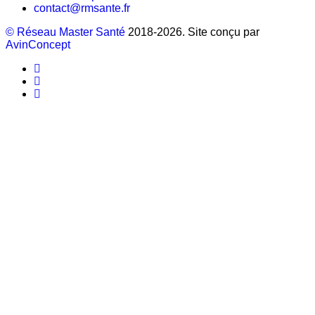
contact@rmsante.fr
© Réseau Master Santé
2018-2026. Site conçu par
AvinConcept
Lien
Facebook
Lien
Linkedin
Youtube
link