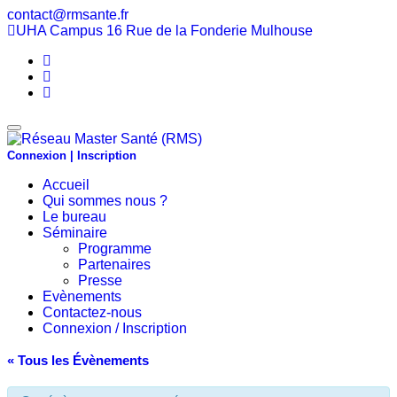
contact@rmsante.fr
UHA Campus 16 Rue de la Fonderie Mulhouse
Lien
Facebook
Lien
Linkedin
Youtube
link
Afficher/masquer
la
Connexion | Inscription
navigation
Aller
Accueil
au
Qui sommes nous ?
contenu
Le bureau
principal
Séminaire
Programme
Partenaires
Presse
Evènements
Contactez-nous
Connexion / Inscription
« Tous les Évènements